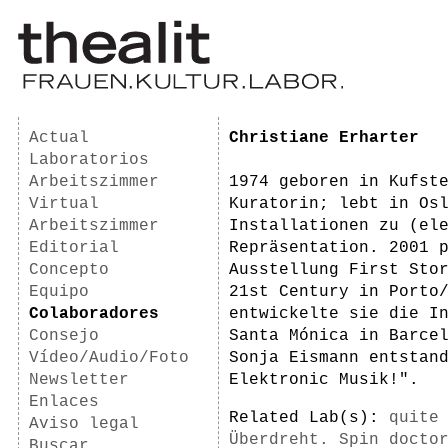
Actual
Christiane Erharter
Laboratorios
Arbeitszimmer
1974 geboren in Kufst
Virtual
Kuratorin; lebt in Os
Arbeitszimmer
Installationen zu (el
Editorial
Repräsentation. 2001 
Concepto
Ausstellung First Sto
Equipo
21st Century in Porto
Colaboradores
entwickelte sie die I
Consejo
Santa Mónica in Barce
Vídeo/Audio/Foto
Sonja Eismann entstan
Newsletter
Elektronic Musik!".
Enlaces
Related Lab(s):
quite
Aviso legal
Überdreht. Spin docto
Buscar