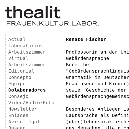
Actual
Renate Fischer
Laboratorios
Arbeitszimmer
Professorin an der Un
Virtual
Gebärdensprache
Arbeitszimmer
Bereiche:
Editorial
"Gebärdensprachlingui
Concepto
Grammatik in Deutsche
Equipo
Erwachsene und Kinder
Colaboradores
sowie "Geschichte der
Consejo
Gebärdensprachgemeins
Vídeo/Audio/Foto
Newsletter
Besonderes Anliegen i
Enlaces
Lautsprache als Defin
Aviso legal
(über)lebenspraktisch
Buscar
des Menschen, die nic