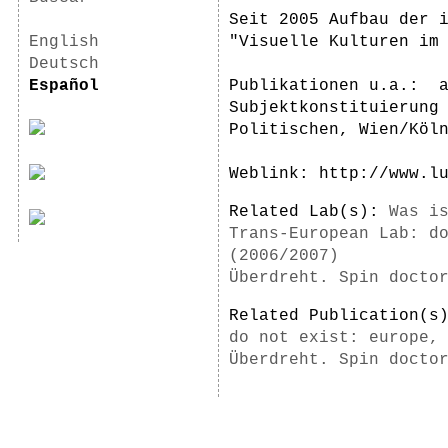
Seit 2005 Aufbau der 
English
"Visuelle Kulturen im
Deutsch
Español
Publikationen u.a.: a
Subjektkonstituierung
Politischen, Wien/Köl
Weblink: http://www.l
Related Lab(s):
Was i
Trans-European Lab: d
(2006/2007)
Überdreht. Spin docto
Related Publication(
do not exist: europe,
Überdreht. Spin docto