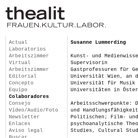
Actual
Susanne Lummerding
Laboratorios
Arbeitszimmer
Kunst- und Medienwiss
Virtual
Supervisorin
Arbeitszimmer
Gastprofessuren für G
Editorial
Universität Wien, an 
Concepto
Universität für Musik
Equipo
Universitäten in Öste
Colaboradores
Consejo
Arbeitsschwerpunkte: 
Vídeo/Audio/Foto
und Handlungsfähigkei
Newsletter
Politischen; Film- un
Enlaces
psychoanalytische The
Aviso legal
Studies, Cultural Stu
Buscar