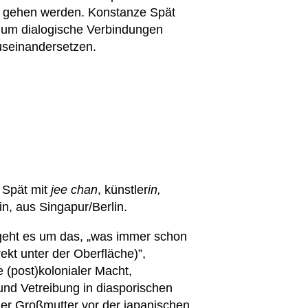
ng gehen werden. Konstanze Spät
, um dialogische Verbindungen
auseinandersetzen.
 Spät mit
jee chan
, künstler
in,
in, aus Singapur/Berlin.
geht es um das, „was immer schon
rekt unter der Oberfläche)”,
 (post)kolonialer Macht,
und Vetreibung in diasporischen
der Großmutter vor der japanischen