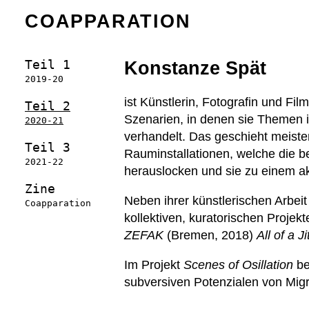
COAPPARATION
Teil 1
Konstanze Spät
2019-20
ist Künstlerin, Fotografin und Fi
Teil 2
Szenarien, in denen sie Themen 
2020-21
verhandelt. Das geschieht meiste
Teil 3
Rauminstallationen, welche die be
2021-22
herauslocken und sie zu einem ak
Zine
Neben ihrer künstlerischen Arbeit
Coapparation
kollektiven, kuratorischen Projekt
ZEFAK
(Bremen, 2018)
All of a J
Im Projekt
Scenes of Osillation
be
subversiven Potenzialen von Migra