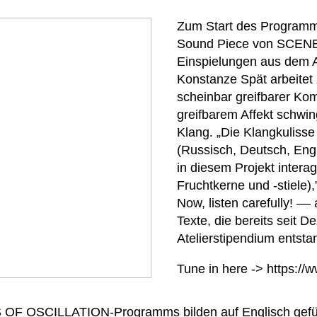
Zum Start des Programms
Sound Piece von SCEN
Einspielungen aus dem A
Konstanze Spät arbeitet
scheinbar greifbarer Ko
greifbarem Affekt schwing
Klang. „Die Klangkuliss
(Russisch, Deutsch, Engl
in diesem Projekt intera
Fruchtkerne und -stiele),
Now, listen carefully! –
Texte, die bereits seit 
Atelierstipendium entsta
Tune in here ->
https://
 OF OSCILLATION-Programms bilden auf Englisch gefüh