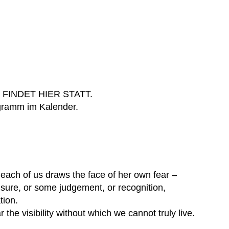
 FINDET
HIER
STATT.
ogramm im
Kalender
.
, each of us draws the face of her own fear –
nsure, or some judgement, or recognition,
tion.
ar the visibility without which we cannot truly live.