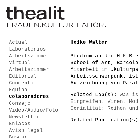
Actual
Heike Walter
Laboratorios
Arbeitszimmer
Studium an der HfK Br
Virtual
School of Art, Barcel
Arbeitszimmer
Mitarbeit im „Kulturp
Editorial
Arbeitsschwerpunkt is
Concepto
Aufzeichnung von Para
Equipo
Related Lab(s):
Was i
Colaboradores
Eingreifen. Viren, Mo
Consejo
Serialität: Reihen un
Vídeo/Audio/Foto
Newsletter
Related Publication(
Enlaces
Aviso legal
Buscar