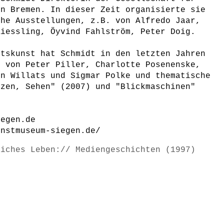
in Bremen. In dieser Zeit organisierte sie
che Ausstellungen, z.B. von Alfredo Jaar,
Kiessling, Öyvind Fahlström, Peter Doig.
rtskunst hat Schmidt in den letzten Jahren
n von Peter Piller, Charlotte Posenenske,
en Willats und Sigmar Polke und thematische
nzen, Sehen" (2007) und "Blickmaschinen"
iegen.de
unstmuseum-siegen.de/
liches Leben:// Mediengeschichten (1997)