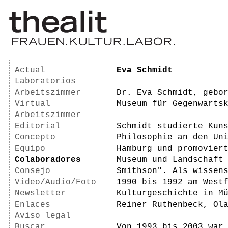
Actual
Eva Schmidt
Laboratorios
Arbeitszimmer
Dr. Eva Schmidt, gebo
Virtual
Museum für Gegenwarts
Arbeitszimmer
Editorial
Schmidt studierte Kun
Concepto
Philosophie an den Un
Equipo
Hamburg und promovier
Colaboradores
Museum und Landschaft
Consejo
Smithson". Als wissen
Vídeo/Audio/Foto
1990 bis 1992 am West
Newsletter
Kulturgeschichte in M
Enlaces
Reiner Ruthenbeck, Ol
Aviso legal
Buscar
Von 1993 bis 2003 war