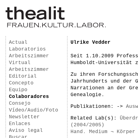
Actual
Ulrike Vedder
Laboratorios
Arbeitszimmer
Seit 1.10.2009 Profes
Virtual
Humboldt-Universität 
Arbeitszimmer
Zu ihren Forschungssc
Editorial
Jahrhunderts und der 
Concepto
Narrationen an der Gr
Equipo
Genealogie.
Colaboradores
Consejo
Publikationen: ->
Aus
Vídeo/Audio/Foto
Newsletter
Related Lab(s):
Überd
Enlaces
(2004/2005)
Aviso legal
Hand. Medium ¬ Körper
Buscar