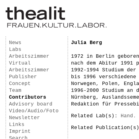
News
Julia Berg
Labs
Arbeitszimmer
1972 in Berlin gebore
Virtual
nach dem Abitur 1991 
Arbeitszimmer
1992-1994 Studium der
Publisher
bis 1996 verschiedene
Concept
Norwegen, Polen, Engl
Team
1996-2000 Studium an 
Contributors
Nürnberg, Auslandssem
Advisory board
Redaktion für Presseb
Video/Audio/Foto
Related Lab(s):
Hand.
Newsletter
Links
Related Publication(
Imprint
Search