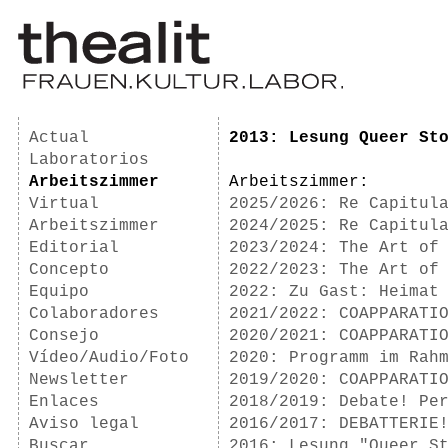
Actual
2013: Lesung Queer St
Laboratorios
Arbeitszimmer
Arbeitszimmer:
Virtual
2025/2026: Re Capitul
Arbeitszimmer
2024/2025: Re Capitul
Editorial
2023/2024: The Art of
Concepto
2022/2023: The Art of
Equipo
2022: Zu Gast: Heimat
Colaboradores
2021/2022: COAPPARATI
Consejo
2020/2021: COAPPARATI
Vídeo/Audio/Foto
2020: Programm im Rah
Newsletter
2019/2020: COAPPARATI
Enlaces
2018/2019: Debate! Pe
Aviso legal
2016/2017: DEBATTERIE
Buscar
2016: Lesung "Queer S