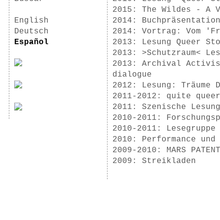
2015: The Wildes - A 
English
2014: Buchpräsentatio
Deutsch
2014: Vortrag: Vom 'F
Español
2013: Lesung Queer St
2013: >Schutzraum< Le
2013: Archival Activi
dialogue
2012: Lesung: Träume 
2011-2012: quite quee
2011: Szenische Lesun
2010-2011: Forschungs
2010-2011: Lesegruppe
2010: Performance und
2009-2010: MARS PATEN
2009: Streikladen