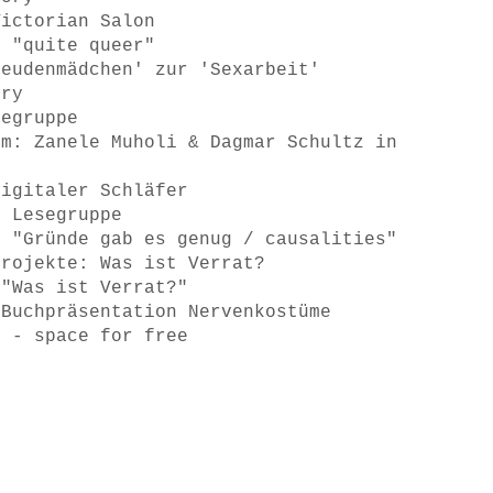
Victorian Salon
n "quite queer"
reudenmädchen' zur 'Sexarbeit'
ory
segruppe
sm: Zanele Muholi & Dagmar Schultz in
Digitaler Schläfer
r Lesegruppe
g "Gründe gab es genug / causalities"
projekte: Was ist Verrat?
 "Was ist Verrat?"
 Buchpräsentation Nervenkostüme
T - space for free