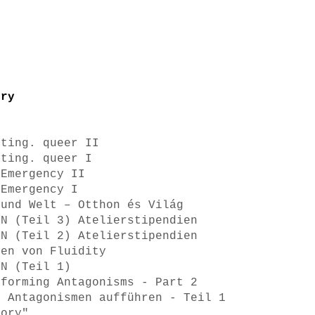
ory
ating. queer II
ating. queer I
 Emergency II
 Emergency I
 und Welt – Otthon és Világ
ON (Teil 3) Atelierstipendien
ON (Teil 2) Atelierstipendien
men von Fluidity
ON (Teil 1)
rforming Antagonisms - Part 2
! Antagonismen aufführen - Teil 1
tory"