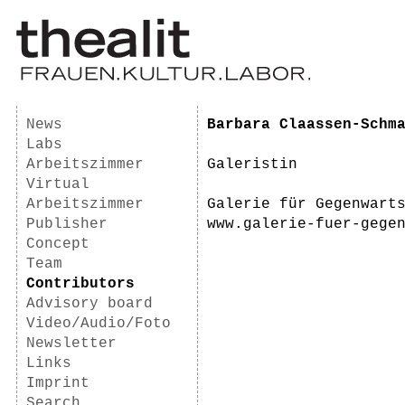
News
Barbara Claassen-Schm
Labs
Arbeitszimmer
Galeristin
Virtual
Arbeitszimmer
Galerie für Gegenwart
Publisher
www.galerie-fuer-gege
Concept
Team
Contributors
Advisory board
Video/Audio/Foto
Newsletter
Links
Imprint
Search