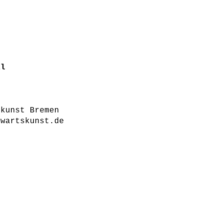
al
skunst Bremen
nwartskunst.de