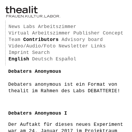
News
Labs
Arbeitszimmer
Virtual Arbeitszimmer
Publisher
Concept
Team
Contributors
Advisory board
Video/Audio/Foto
Newsletter
Links
Imprint
Search
English
Deutsch
Español
Debaters Anonymous
Debaters anonymous ist ein Format von
thealit im Rahmen des Labs DEBATTERIE!
Debaters Anonymous I
Der Auftakt für dieses neues Experiment
war am 24. Januar 2017 im Projektraum