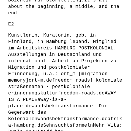
Dozentin für Storytelling.It’s all
about the beginning, a middle, and the
end.
E2
Künstlerin, Kuratorin, geb. in
Finnland, in Hamburg lebend. Mitglied
im Arbeitskreis HAMBURG POSTKOLONIAL.
Ausstellungen in Deutschland und
international. Arbeit an Projekten zu
Migration und postkolonialer
Erinnerung, u.a.: ort_m [migration
memory]ort-m.defreedom roads! koloniale
straßennamen • postkoloniale
erinnerungskulturfreedom-roads.deAWAY
IS A PLACEaway-is-a-
place.dewandsbektransformance. Die
Gegenwart des
Kolonialenwandsbektransformance.deafrik
a-hamburg.deSehnsuchtsformelnMehr Vita: