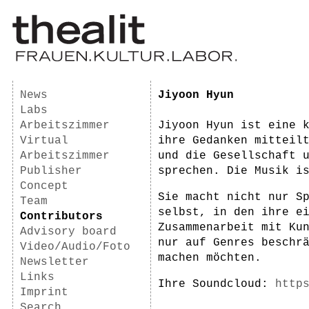
News
Jiyoon Hyun
Labs
Arbeitszimmer
Jiyoon Hyun ist eine 
Virtual
ihre Gedanken mitteil
Arbeitszimmer
und die Gesellschaft 
Publisher
sprechen. Die Musik i
Concept
Sie macht nicht nur S
Team
selbst, in den ihre e
Contributors
Zusammenarbeit mit Ku
Advisory board
nur auf Genres beschr
Video/Audio/Foto
machen möchten.
Newsletter
Links
Ihre Soundcloud:
http
Imprint
Search