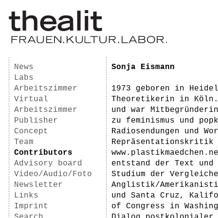
News
Sonja Eismann
Labs
Arbeitszimmer
1973 geboren in Heide
Virtual
Theoretikerin in Köln
Arbeitszimmer
und war Mitbegründeri
Publisher
zu feminismus und pop
Concept
Radiosendungen und Wo
Team
Repräsentationskritik
Contributors
www.plastikmaedchen.n
Advisory board
entstand der Text und
Video/Audio/Foto
Studium der Vergleich
Newsletter
Anglistik/Amerikanist
Links
und Santa Cruz, Kalif
Imprint
of Congress in Washin
Search
Dialog postkolonialer