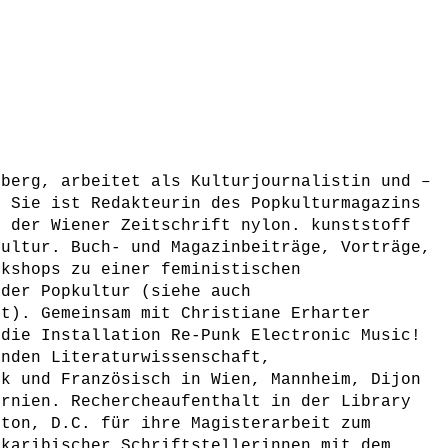
lberg, arbeitet als Kulturjournalistin und –
. Sie ist Redakteurin des Popkulturmagazins
n der Wiener Zeitschrift nylon. kunststoff
kultur. Buch- und Magazinbeiträge, Vorträge,
rkshops zu einer feministischen
 der Popkultur (siehe auch
et). Gemeinsam mit Christiane Erharter
 die Installation Re-Punk Electronic Music!
enden Literaturwissenschaft,
ik und Französisch in Wien, Mannheim, Dijon
ornien. Rechercheaufenthalt in der Library
gton, D.C. für ihre Magisterarbeit zum
 karibischer Schriftstellerinnen mit dem