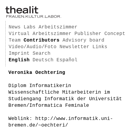
News
Labs
Arbeitszimmer
Virtual Arbeitszimmer
Publisher
Concept
Team
Contributors
Advisory board
Video/Audio/Foto
Newsletter
Links
Imprint
Search
English
Deutsch
Español
Veronika Oechtering
Diplom Informatikerin
Wissenschaftliche Mitarbeiterin im
Studiengang Informatik der Universität
Bremen/Informatica Feminale
Weblink: http://www.informatik.uni-
bremen.de/~oechteri/