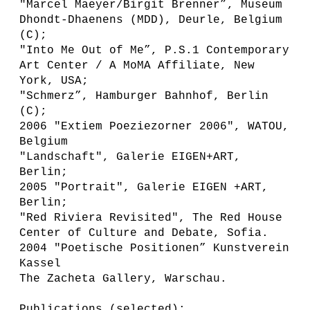
"Marcel Maeyer/Birgit Brenner”, Museum
Dhondt-Dhaenens (MDD), Deurle, Belgium
(C);
"Into Me Out of Me”, P.S.1 Contemporary
Art Center / A MoMA Affiliate, New
York, USA;
"Schmerz”, Hamburger Bahnhof, Berlin
(C);
2006 "Extiem Poeziezorner 2006", WATOU,
Belgium
"Landschaft", Galerie EIGEN+ART,
Berlin;
2005 "Portrait", Galerie EIGEN +ART,
Berlin;
"Red Riviera Revisited", The Red House
Center of Culture and Debate, Sofia.
2004 "Poetische Positionen” Kunstverein
Kassel
The Zacheta Gallery, Warschau.
Publications (selected):