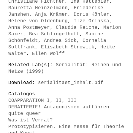
Christiane Fichtner
,
Ina Hattebier
,
Mauretta Heinzelmann
,
Friederike
Janshen
,
Anja Krämer
,
Doris Köhler
,
Helene von Oldenburg
,
Ilze Orinska
,
Anna Postmeyer
,
Claudia Reiche
,
Marion
Saxer
,
Bea Schlingelhoff
,
Sabine
Schönfeldt
,
Andrea Sick
,
Cornelia
Sollfrank
,
Elisabeth Strowick
,
Heike
Walter
,
Ellen Wolff
Related Lab(s):
Serialität: Reihen und
Netze (1999)
Download:
serialitaet_inhalt.pdf
Catálogos
COAPPARATION I, II, III
DEBATTERIE! Antagonismen aufführen
quite queer
Was ist Verrat?
Prototypisieren. Eine Messe für Theorie