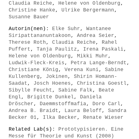
Claudia Reiche
,
Helene von Oldenburg
,
Christine Hanke
,
Ulrike Bergermann
,
Susanne Bauer
Autorin(nen):
Elke Suhr
,
Wantanee
Siripattananuntakoon
,
Andrea Seier
,
Therese Roth
,
Claudia Reiche
,
Rahel
Puffert
,
Tanja Paulitz
,
Irena Paskali
,
Helene von Oldenburg
,
Mikki Muhr
,
Ludwik-Fleck-Kreis
,
Petra Lange-Berndt
,
Christiane König
,
Verena Kuni
,
Sabine
Kullenberg
,
Jokinen
,
Shirin Homann-
Saadat
,
Josch Hoenes
,
Christina Goestl
,
Sibylle Feucht
,
Sabine Falk
,
Beate
Engl
,
Brigitte Dunkel
,
Daniela
Dröscher
,
Daemmstoffmafia
,
Doro Carl
,
Andrea B. Braidt
,
Laura Beloff
,
Sandra
Becker 01
,
Ilka Becker
,
Renate Wieser
Related Lab(s):
Prototypisieren. Eine
Messe für Theorie und Kunst (2008)