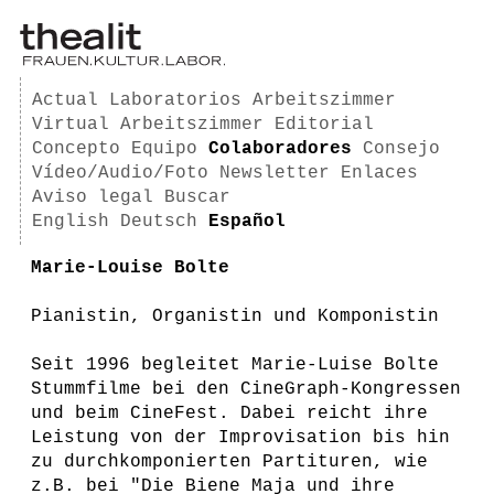
Actual
Laboratorios
Arbeitszimmer
Virtual Arbeitszimmer
Editorial
Concepto
Equipo
Colaboradores
Consejo
Vídeo/Audio/Foto
Newsletter
Enlaces
Aviso legal
Buscar
English
Deutsch
Español
Marie-Louise Bolte
Pianistin, Organistin und Komponistin
Seit 1996 begleitet Marie-Luise Bolte
Stummfilme bei den CineGraph-Kongressen
und beim CineFest. Dabei reicht ihre
Leistung von der Improvisation bis hin
zu durchkomponierten Partituren, wie
z.B. bei "Die Biene Maja und ihre