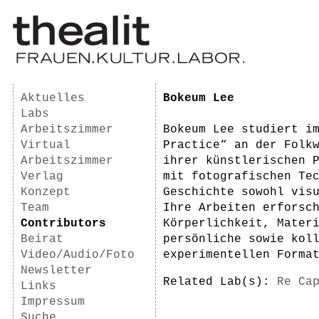
Aktuelles
Bokeum Lee
Labs
Arbeitszimmer
Bokeum Lee studiert i
Virtual
Practice“ an der Folk
Arbeitszimmer
ihrer künstlerischen 
Verlag
mit fotografischen Te
Konzept
Geschichte sowohl vis
Team
Ihre Arbeiten erforsc
Contributors
Körperlichkeit, Mater
Beirat
persönliche sowie kol
Video/Audio/Foto
experimentellen Forma
Newsletter
Related Lab(s):
Re Ca
Links
Impressum
Suche