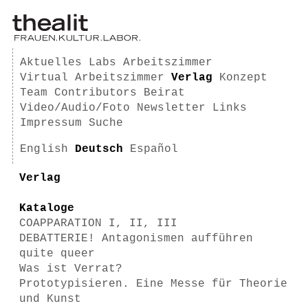
Aktuelles
Labs
Arbeitszimmer
Virtual Arbeitszimmer
Verlag
Konzept
Team
Contributors
Beirat
Video/Audio/Foto
Newsletter
Links
Impressum
Suche
English
Deutsch
Español
Verlag
Kataloge
COAPPARATION I, II, III
DEBATTERIE! Antagonismen aufführen
quite queer
Was ist Verrat?
Prototypisieren. Eine Messe für Theorie
und Kunst