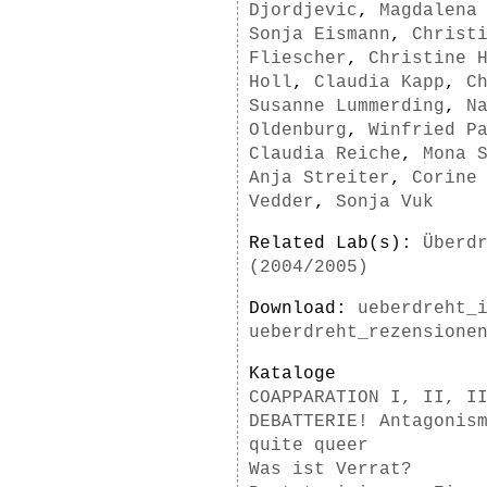
Djordjevic
,
Magdalena
Sonja Eismann
,
Christ
Fliescher
,
Christine 
Holl
,
Claudia Kapp
,
C
Susanne Lummerding
,
N
Oldenburg
,
Winfried P
Claudia Reiche
,
Mona 
Anja Streiter
,
Corine
Vedder
,
Sonja Vuk
Related Lab(s):
Überd
(2004/2005)
Download:
ueberdreht_
ueberdreht_rezensione
Kataloge
COAPPARATION I, II, I
DEBATTERIE! Antagonis
quite queer
Was ist Verrat?