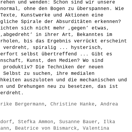
drehen und wenden: Schon sind wir unsere
 normal, ohne den Bogen zu überspannen. Wie
 Texte, Kunstwerke und Aktionen eine
ägliche Spirale der Absurditäten erkennen?
richten sich nicht mehr ,gegen‘ etwas,
 ,abgedreht‘ in ihrer Art, Bekanntes im
erholen, bis das Ergebnis verrückt erscheint
h verdreht, spiralig ... hysterisch,
merfort selbst übertreffend ... Gibt es
enschaft, Kunst, den Medien? Wo sind
n produktiv? Die Techniken der neuen
s Selbst zu suchen, ihre medialen
chkeiten auszuloten und die mechanischen und
en und Drehungen neu zu besetzen, das ist
berdreht.
lrike Bergermann
,
Christine Hanke
,
Andrea
Adorf
,
Stefka Ammon
,
Susanne Bauer
,
Ilka
mann
,
Beatrice von Bismarck
,
Valentina