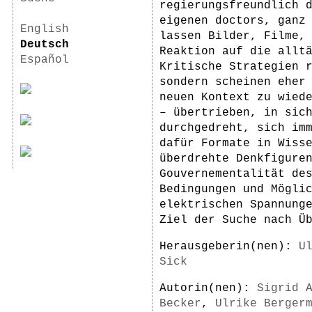
regierungsfreundlich 
eigenen doctors, ganz
English
lassen Bilder, Filme,
Deutsch
Reaktion auf die allt
Español
Kritische Strategien 
sondern scheinen eher
neuen Kontext zu wied
– übertrieben, in sic
durchgedreht, sich im
dafür Formate in Wiss
überdrehte Denkfigure
Gouvernementalität de
Bedingungen und Mögli
elektrischen Spannung
Ziel der Suche nach Ü
Herausgeberin(nen):
U
Sick
Autorin(nen):
Sigrid 
Becker
,
Ulrike Berger