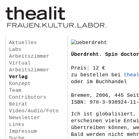
Aktuelles
Labs
Überdreht. Spin docto
Arbeitszimmer
Virtual
Preis: 12 €
Arbeitszimmer
zu bestellen bei
thea
Verlag
oder im Buchhandel
Konzept
Team
Bremen, 2006, 445 Sei
Contributors
ISBN: 978-3-930924-11
Beirat
Video/Audio/Foto
Ich ist globalisiert,
Newsletter
erscheinen viele Entw
Links
übertreiben können, w
Impressum
Bald werden nicht meh
Suche