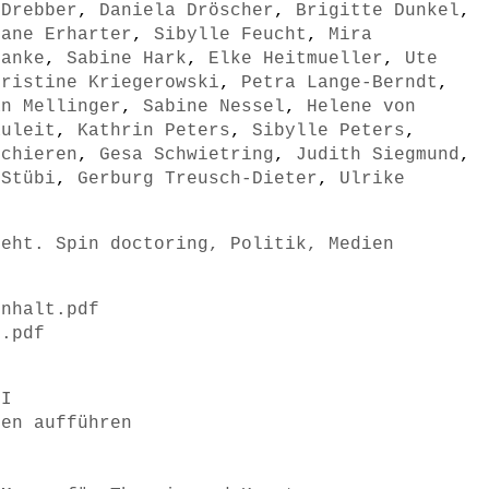
 Drebber
,
Daniela Dröscher
,
Brigitte Dunkel
,
iane Erharter
,
Sibylle Feucht
,
Mira
Hanke
,
Sabine Hark
,
Elke Heitmueller
,
Ute
hristine Kriegerowski
,
Petra Lange-Berndt
,
an Mellinger
,
Sabine Nessel
,
Helene von
auleit
,
Kathrin Peters
,
Sibylle Peters
,
Schieren
,
Gesa Schwietring
,
Judith Siegmund
,
 Stübi
,
Gerburg Treusch-Dieter
,
Ulrike
reht. Spin doctoring, Politik, Medien
inhalt.pdf
n.pdf
II
men aufführen