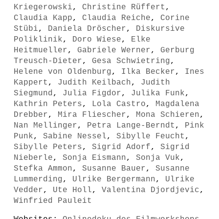
Kriegerowski
,
Christine Rüffert
,
Claudia Kapp
,
Claudia Reiche
,
Corine
Stübi
,
Daniela Dröscher
,
Diskursive
Poliklinik
,
Doro Wiese
,
Elke
Heitmueller
,
Gabriele Werner
,
Gerburg
Treusch-Dieter
,
Gesa Schwietring
,
Helene von Oldenburg
,
Ilka Becker
,
Ines
Kappert
,
Judith Keilbach
,
Judith
Siegmund
,
Julia Figdor
,
Julika Funk
,
Kathrin Peters
,
Lola Castro
,
Magdalena
Drebber
,
Mira Fliescher
,
Mona Schieren
,
Nan Mellinger
,
Petra Lange-Berndt
,
Pink
Punk
,
Sabine Nessel
,
Sibylle Feucht
,
Sibylle Peters
,
Sigrid Adorf
,
Sigrid
Nieberle
,
Sonja Eismann
,
Sonja Vuk
,
Stefka Ammon
,
Susanne Bauer
,
Susanne
Lummerding
,
Ulrike Bergermann
,
Ulrike
Vedder
,
Ute Holl
,
Valentina Djordjevic
,
Winfried Pauleit