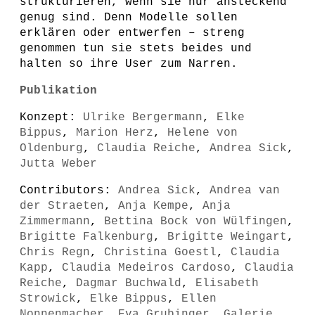
strukturieren, wenn sie nur ansteckend
genug sind. Denn Modelle sollen
erklären oder entwerfen – streng
genommen tun sie stets beides und
halten so ihre User zum Narren.
Publikation
Konzept:
Ulrike Bergermann
,
Elke
Bippus
,
Marion Herz
,
Helene von
Oldenburg
,
Claudia Reiche
,
Andrea Sick
,
Jutta Weber
Contributors:
Andrea Sick
,
Andrea van
der Straeten
,
Anja Kempe
,
Anja
Zimmermann
,
Bettina Bock von Wülfingen
,
Brigitte Falkenburg
,
Brigitte Weingart
,
Chris Regn
,
Christina Goestl
,
Claudia
Kapp
,
Claudia Medeiros Cardoso
,
Claudia
Reiche
,
Dagmar Buchwald
,
Elisabeth
Strowick
,
Elke Bippus
,
Ellen
Nonnenmacher
,
Eva Grubinger
,
Galerie