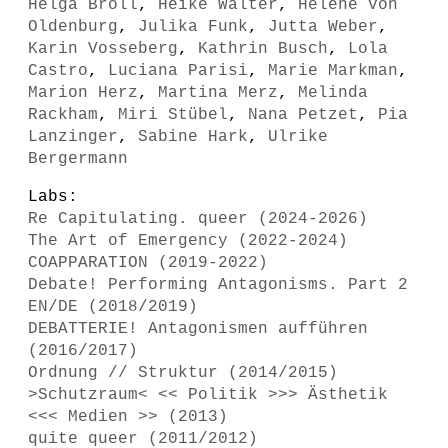
Helga Broll
,
Heike Walter
,
Helene von
Oldenburg
,
Julika Funk
,
Jutta Weber
,
Karin Vosseberg
,
Kathrin Busch
,
Lola
Castro
,
Luciana Parisi
,
Marie Markman
,
Marion Herz
,
Martina Merz
,
Melinda
Rackham
,
Miri Stübel
,
Nana Petzet
,
Pia
Lanzinger
,
Sabine Hark
,
Ulrike
Bergermann
Labs:
Re Capitulating. queer (2024-2026)
The Art of Emergency (2022-2024)
COAPPARATION (2019-2022)
Debate! Performing Antagonisms. Part 2
EN/DE (2018/2019)
DEBATTERIE! Antagonismen aufführen
(2016/2017)
Ordnung // Struktur (2014/2015)
>Schutzraum< << Politik >>> Ästhetik
<<< Medien >> (2013)
quite queer (2011/2012)