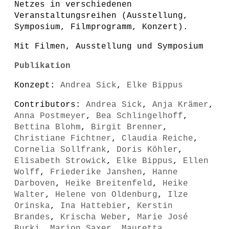
Netzes in verschiedenen
Veranstaltungsreihen (Ausstellung,
Symposium, Filmprogramm, Konzert).
Mit Filmen, Ausstellung und Symposium
Publikation
Konzept:
Andrea Sick
,
Elke Bippus
Contributors:
Andrea Sick
,
Anja Krämer
,
Anna Postmeyer
,
Bea Schlingelhoff
,
Bettina Blohm
,
Birgit Brenner
,
Christiane Fichtner
,
Claudia Reiche
,
Cornelia Sollfrank
,
Doris Köhler
,
Elisabeth Strowick
,
Elke Bippus
,
Ellen
Wolff
,
Friederike Janshen
,
Hanne
Darboven
,
Heike Breitenfeld
,
Heike
Walter
,
Helene von Oldenburg
,
Ilze
Orinska
,
Ina Hattebier
,
Kerstin
Brandes
,
Krischa Weber
,
Marie José
Burki
,
Marion Saxer
,
Mauretta