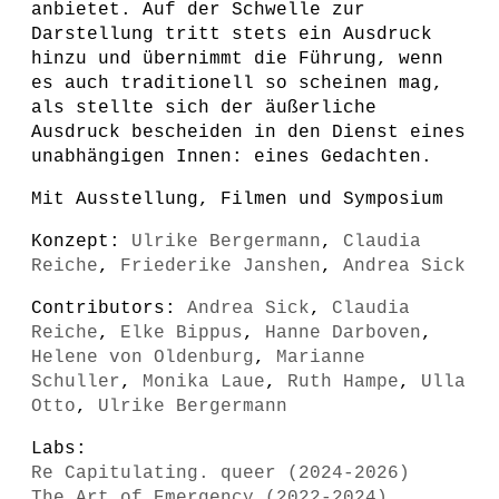
anbietet. Auf der Schwelle zur
Darstellung tritt stets ein Ausdruck
hinzu und übernimmt die Führung, wenn
es auch traditionell so scheinen mag,
als stellte sich der äußerliche
Ausdruck bescheiden in den Dienst eines
unabhängigen Innen: eines Gedachten.
Mit Ausstellung, Filmen und Symposium
Konzept:
Ulrike Bergermann
,
Claudia
Reiche
,
Friederike Janshen
,
Andrea Sick
Contributors:
Andrea Sick
,
Claudia
Reiche
,
Elke Bippus
,
Hanne Darboven
,
Helene von Oldenburg
,
Marianne
Schuller
,
Monika Laue
,
Ruth Hampe
,
Ulla
Otto
,
Ulrike Bergermann
Labs:
Re Capitulating. queer (2024-2026)
The Art of Emergency (2022-2024)