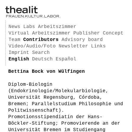
News
Labs
Arbeitszimmer
Virtual Arbeitszimmer
Publisher
Concept
Team
Contributors
Advisory board
Video/Audio/Foto
Newsletter
Links
Imprint
Search
English
Deutsch
Español
Bettina Bock von Wülfingen
Diplom-Biologin
(Endokrinologie/Molekularbiologie,
Universität Regensburg, Córdoba,
Bremen; Parallelstudium Philosophie und
Politwissenschaft).
Promotionsstipendiatin der Hans-
Böckler-Stiftung; Promovierende an der
Universität Bremen im Studiengang