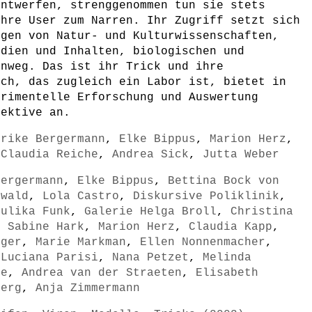
entwerfen, strenggenommen tun sie stets
ihre User zum Narren. Ihr Zugriff setzt sich
ngen von Natur- und Kulturwissenschaften,
edien und Inhalten, biologischen und
inweg. Das ist ihr Trick und ihre
uch, das zugleich ein Labor ist, bietet in
erimentelle Erforschung und Auswertung
pektive an.
lrike Bergermann
,
Elke Bippus
,
Marion Herz
,
,
Claudia Reiche
,
Andrea Sick
,
Jutta Weber
Bergermann
,
Elke Bippus
,
Bettina Bock von
hwald
,
Lola Castro
,
Diskursive Poliklinik
,
Julika Funk
,
Galerie Helga Broll
,
Christina
,
Sabine Hark
,
Marion Herz
,
Claudia Kapp
,
nger
,
Marie Markman
,
Ellen Nonnenmacher
,
,
Luciana Parisi
,
Nana Petzet
,
Melinda
he
,
Andrea van der Straeten
,
Elisabeth
berg
,
Anja Zimmermann