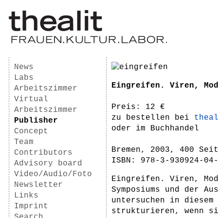
News
Labs
Eingreifen. Viren, Mo
Arbeitszimmer
Virtual
Preis: 12 €
Arbeitszimmer
zu bestellen bei
thea
Publisher
oder im Buchhandel
Concept
Team
Bremen, 2003, 400 Sei
Contributors
ISBN: 978-3-930924-04
Advisory board
Video/Audio/Foto
Eingreifen. Viren, Mo
Newsletter
Symposiums und der Au
Links
untersuchen in diesem
Imprint
strukturieren, wenn s
Search