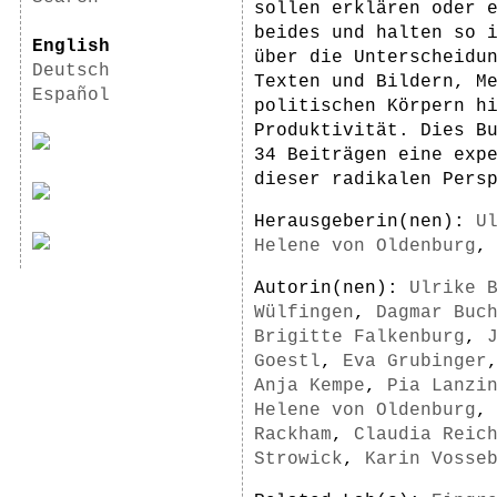
sollen erklären oder 
beides und halten so 
English
über die Unterscheidu
Deutsch
Texten und Bildern, M
Español
politischen Körpern h
Produktivität. Dies B
34 Beiträgen eine exp
dieser radikalen Pers
Herausgeberin(nen):
U
Helene von Oldenburg
Autorin(nen):
Ulrike 
Wülfingen
,
Dagmar Buc
Brigitte Falkenburg
,
Goestl
,
Eva Grubinger
Anja Kempe
,
Pia Lanzi
Helene von Oldenburg
Rackham
,
Claudia Reic
Strowick
,
Karin Vosse