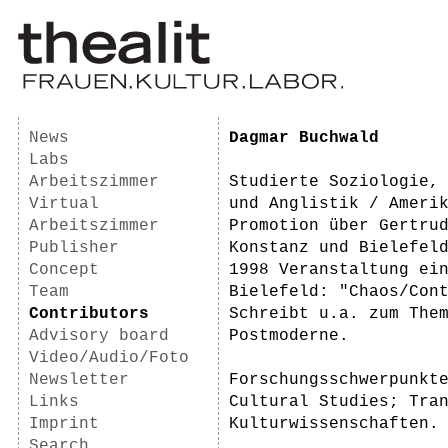
News
Dagmar Buchwald
Labs
Arbeitszimmer
Studierte Soziologie,
Virtual
und Anglistik / Ameri
Arbeitszimmer
Promotion über Gertru
Publisher
Konstanz und Bielefel
Concept
1998 Veranstaltung ei
Team
Bielefeld: "Chaos/Con
Contributors
Schreibt u.a. zum The
Advisory board
Postmoderne.
Video/Audio/Foto
Newsletter
Forschungsschwerpunkt
Links
Cultural Studies; Tra
Imprint
Kulturwissenschaften.
Search