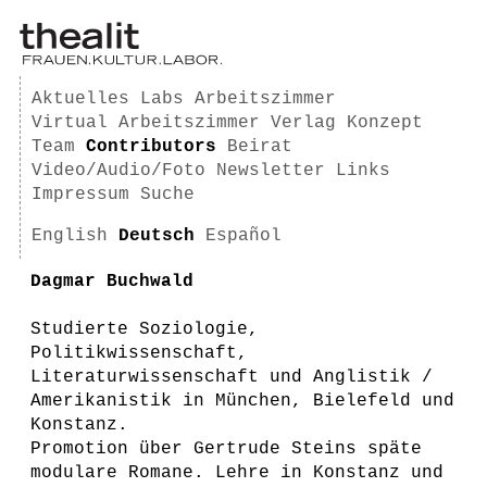
Aktuelles
Labs
Arbeitszimmer
Virtual Arbeitszimmer
Verlag
Konzept
Team
Contributors
Beirat
Video/Audio/Foto
Newsletter
Links
Impressum
Suche
English
Deutsch
Español
Dagmar Buchwald
Studierte Soziologie,
Politikwissenschaft,
Literaturwissenschaft und Anglistik /
Amerikanistik in München, Bielefeld und
Konstanz.
Promotion über Gertrude Steins späte
modulare Romane. Lehre in Konstanz und