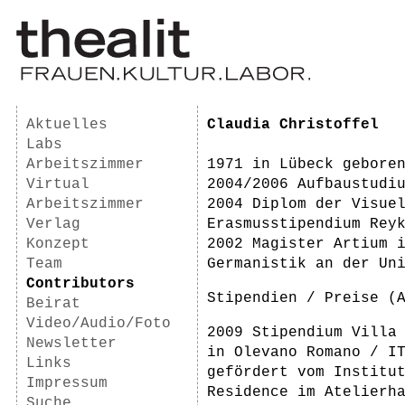
Aktuelles
Claudia Christoffel
Labs
Arbeitszimmer
1971 in Lübeck gebore
Virtual
2004/2006 Aufbaustudi
Arbeitszimmer
2004 Diplom der Visue
Verlag
Erasmusstipendium Rey
Konzept
2002 Magister Artium 
Team
Germanistik an der Un
Contributors
Stipendien / Preise (
Beirat
Video/Audio/Foto
2009 Stipendium Villa
Newsletter
in Olevano Romano / I
Links
gefördert vom Institu
Impressum
Residence im Atelierh
Suche