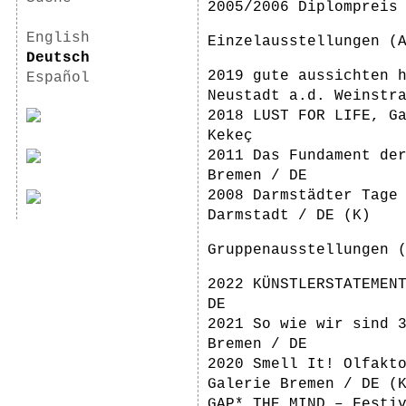
2005/2006 Diplompreis
English
Einzelausstellungen (
Deutsch
2019 gute aussichten 
Español
Neustadt a.d. Weinstr
2018 LUST FOR LIFE, G
Kekeç
2011 Das Fundament de
Bremen / DE
2008 Darmstädter Tage
Darmstadt / DE (K)
Gruppenausstellungen 
2022 KÜNSTLERSTATEMEN
DE
2021 So wie wir sind 
Bremen / DE
2020 Smell It! Olfakt
Galerie Bremen / DE (
GAP* THE MIND – Festi