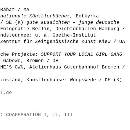
 Rabat / MA
rnationale Künstlerbücher,
Botkyrka
 / SE (K)
gute aussichten – junge deutsche
 Fotografie Berlin, Deichtorhallen Hamburg /
andstournee: u. a. Goethe-Institut
 Zentrum für Zeitgenössische Kunst Kiew / UA
sche Projekte:
SUPPORT YOUR LOCAL GIRL GANG
, GaDeWe, Bremen / DE
ONE’S OWN, Atelierhaus Güterbahnhof Bremen /
ezustand, Künstlerhäuser Worpswede / DE (K)
el.de
s):
COAPPARATION I, II, III