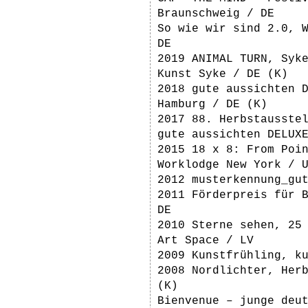
Braunschweig / DE
So wie wir sind 2.0, 
DE
2019 ANIMAL TURN, Syk
Kunst Syke / DE (K)
2018 gute aussichten 
Hamburg / DE (K)
2017 88. Herbstausste
gute aussichten DELUX
2015 18 x 8: From Poi
Worklodge New York / 
2012 musterkennung_gu
2011 Förderpreis für 
DE
2010 Sterne sehen, 25
Art Space / LV
2009 Kunstfrühling, k
2008 Nordlichter, Her
(K)
Bienvenue – junge deu