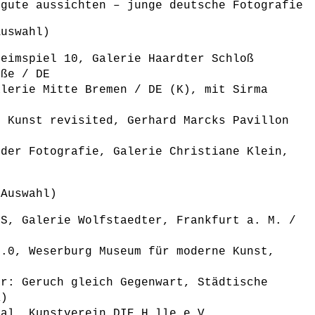
 gute aussichten – junge deutsche Fotografie
Auswahl)
heimspiel 10, Galerie Haardter Schloß
aße / DE
alerie Mitte Bremen / DE (K), mit Sirma
r Kunst revisited, Gerhard Marcks Pavillon
 der Fotografie, Galerie Christiane Klein,
(Auswahl)
TS, Galerie Wolfstaedter, Frankfurt a. M. /
3.0, Weserburg Museum für moderne Kunst,
or: Geruch gleich Gegenwart, Städtische
K)
val, Kunstverein DIE H_lle e.V.,