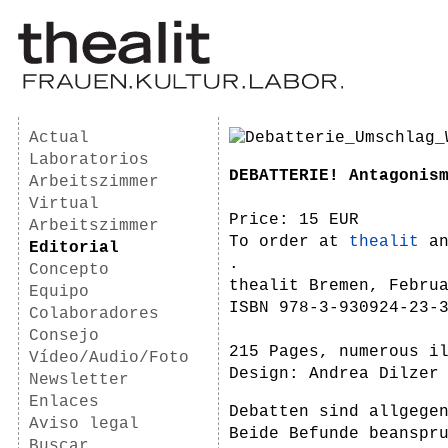
Actual
Laboratorios
DEBATTERIE! Antagonis
Arbeitszimmer
Virtual
Price: 15 EUR
Arbeitszimmer
To order at
thealit
an
Editorial
.
Concepto
thealit Bremen, Febru
Equipo
ISBN 978-3-930924-23-
Colaboradores
Consejo
215 Pages, numerous i
Vídeo/Audio/Foto
Design: Andrea Dilzer
Newsletter
Enlaces
Debatten sind allgege
Aviso legal
Beide Befunde beanspr
Buscar