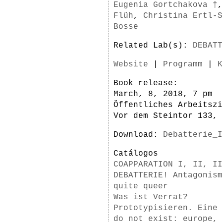
Eugenia Gortchakova †
Flüh
,
Christina Ertl-
Bosse
Related Lab(s):
DEBAT
Website
|
Programm
|
Book release:
March, 8, 2018, 7 pm
Öffentliches Arbeitsz
Vor dem Steintor 133,
Download:
Debatterie_
Catálogos
COAPPARATION I, II, I
DEBATTERIE! Antagonis
quite queer
Was ist Verrat?
Prototypisieren. Eine
do not exist: europe,