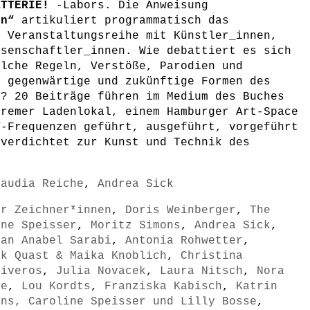
ATTERIE!
-Labors. Die Anweisung
en“
artikuliert programmatisch das
r Veranstaltungsreihe mit Künstler_innen,
ssenschaftler_innen. Wie debattiert es sich
elche Regeln, Verstöße, Parodien und
n gegenwärtige und zukünftige Formen des
n? 20 Beiträge führen im Medium des Buches
Bremer Ladenlokal, einem Hamburger Art-Space
V-Frequenzen geführt, ausgeführt, vorgeführt
 verdichtet zur Kunst und Technik des
laudia Reiche
,
Andrea Sick
er Zeichner*innen
,
Doris Weinberger
,
The
ine Speisser
,
Moritz Simons
,
Andrea Sick
,
man Anabel Sarabi
,
Antonia Rohwetter
,
ik Quast & Maika Knoblich
,
Christina
Riveros
,
Julia Novacek
,
Laura Nitsch
,
Nora
ne
,
Lou Kordts
,
Franziska Kabisch
,
Katrin
ins, Caroline Speisser und Lilly Bosse
,