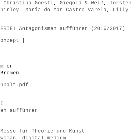
,
Christina Goestl
,
Giegold & Weiß
,
Torsten
Shirley
,
María do Mar Castro Varela
,
Lilly
TERIE! Antagonismen aufführen (2016/2017)
Konzept
|
immer
 Bremen
Inhalt.pdf
II
men aufführen
 Messe für Theorie und Kunst
 woman, digital medium