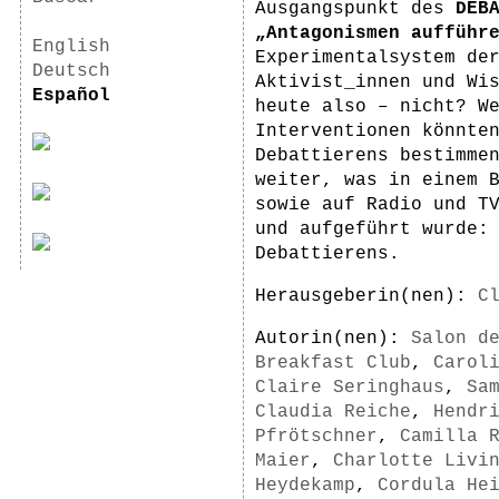
Ausgangspunkt des
DEB
„Antagonismen aufführ
English
Experimentalsystem de
Deutsch
Aktivist_innen und Wi
Español
heute also – nicht? W
Interventionen könnte
Debattierens bestimme
weiter, was in einem 
sowie auf Radio und T
und aufgeführt wurde:
Debattierens.
Herausgeberin(nen):
C
Autorin(nen):
Salon d
Breakfast Club
,
Carol
Claire Seringhaus
,
Sa
Claudia Reiche
,
Hendr
Pfrötschner
,
Camilla 
Maier
,
Charlotte Livi
Heydekamp
,
Cordula He