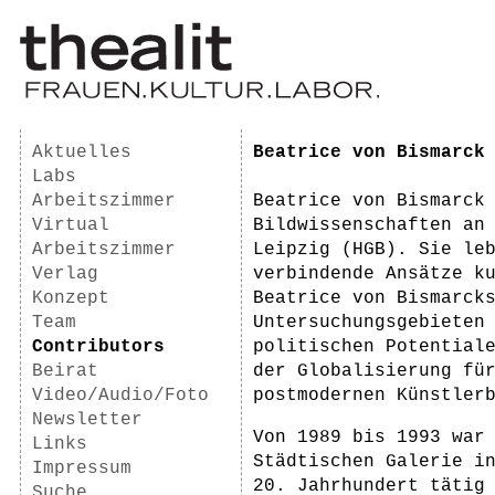
Aktuelles
Beatrice von Bismarck
Labs
Arbeitszimmer
Beatrice von Bismarck
Virtual
Bildwissenschaften an
Arbeitszimmer
Leipzig (HGB). Sie le
Verlag
verbindende Ansätze k
Konzept
Beatrice von Bismarck
Team
Untersuchungsgebieten
Contributors
politischen Potential
Beirat
der Globalisierung fü
Video/Audio/Foto
postmodernen Künstler
Newsletter
Von 1989 bis 1993 war
Links
Städtischen Galerie i
Impressum
20. Jahrhundert tätig
Suche