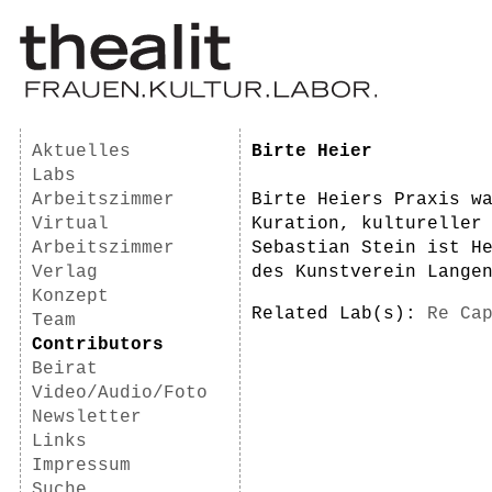
Aktuelles
Birte Heier
Labs
Arbeitszimmer
Birte Heiers Praxis w
Virtual
Kuration, kultureller
Arbeitszimmer
Sebastian Stein ist H
Verlag
des Kunstverein Lange
Konzept
Related Lab(s):
Re Ca
Team
Contributors
Beirat
Video/Audio/Foto
Newsletter
Links
Impressum
Suche