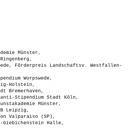
ademie Münster,
 Ringenberg,
kede, Förderpreis Landschaftsv. Westfallen-
ipendium Worpswede,
wig-Holstein,
adt Bremerhaven,
fanti-Stipendium Stadt Köln,
Kunstakademie Münster,
GB Leipzig,
ion Valparaiso (SP),
g-Giebichenstein Halle,