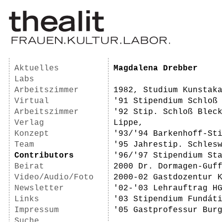
Aktuelles
Magdalena Drebber
Labs
Arbeitszimmer
1982, Studium Kunstak
Virtual
'91 Stipendium Schloß
Arbeitszimmer
'92 Stip. Schloß Blec
Verlag
Lippe,
Konzept
'93/'94 Barkenhoff-St
Team
'95 Jahrestip. Schles
Contributors
'96/'97 Stipendium St
Beirat
2000 Dr. Dormagen-Guf
Video/Audio/Foto
2000-02 Gastdozentur 
Newsletter
'02-'03 Lehrauftrag H
Links
'03 Stipendium Fundát
Impressum
'05 Gastprofessur Bur
Suche