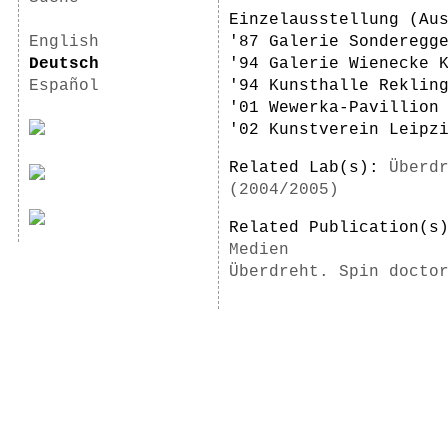
Einzelausstellung (Au
English
'87 Galerie Sonderegg
Deutsch
'94 Galerie Wienecke 
Español
'94 Kunsthalle Reklin
'01 Wewerka-Pavillion
'02 Kunstverein Leipz
Related Lab(s):
Überd
(2004/2005)
Related Publication(
Medien
Überdreht. Spin docto