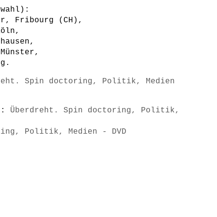
swahl):
er, Fribourg (CH),
Köln,
ghausen,
 Münster,
ig.
reht. Spin doctoring, Politik, Medien
s):
Überdreht. Spin doctoring, Politik,
ring, Politik, Medien - DVD