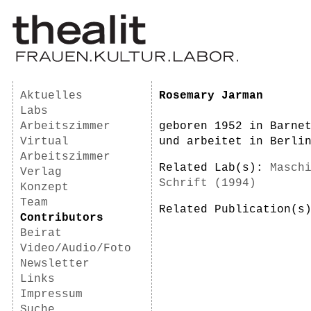
Aktuelles
Rosemary Jarman
Labs
Arbeitszimmer
geboren 1952 in Barne
Virtual
und arbeitet in Berli
Arbeitszimmer
Related Lab(s):
Masch
Verlag
Schrift (1994)
Konzept
Team
Related Publication(
Contributors
Beirat
Video/Audio/Foto
Newsletter
Links
Impressum
Suche