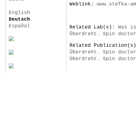
Weblink:
www.stefka-a
English
Deutsch
Español
Related Lab(s):
Was i
Überdreht. Spin docto
Related Publication(
Überdreht. Spin docto
Überdreht. Spin docto