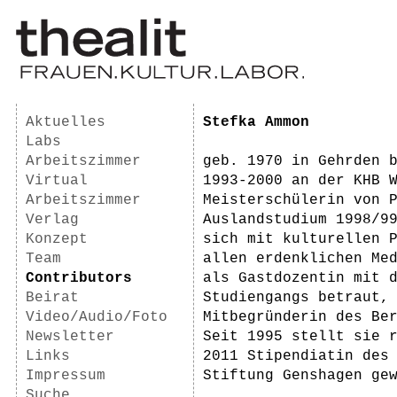
Aktuelles
Stefka Ammon
Labs
Arbeitszimmer
geb. 1970 in Gehrden 
Virtual
1993-2000 an der KHB 
Arbeitszimmer
Meisterschülerin von 
Verlag
Auslandstudium 1998/9
Konzept
sich mit kulturellen 
Team
allen erdenklichen Me
Contributors
als Gastdozentin mit 
Beirat
Studiengangs betraut,
Video/Audio/Foto
Mitbegründerin des Be
Newsletter
Seit 1995 stellt sie 
Links
2011 Stipendiatin des
Impressum
Stiftung Genshagen ge
Suche