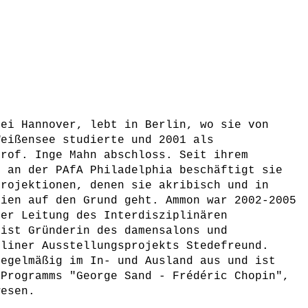
bei Hannover, lebt in Berlin, wo sie von
Weißensee studierte und 2001 als
Prof. Inge Mahn abschloss. Seit ihrem
9 an der PAfA Philadelphia beschäftigt sie
Projektionen, denen sie akribisch und in
dien auf den Grund geht. Ammon war 2002-2005
der Leitung des Interdisziplinären
 ist Gründerin des damensalons und
rliner Ausstellungsprojekts Stedefreund.
regelmäßig im In- und Ausland aus und ist
 Programms "George Sand - Frédéric Chopin",
wesen.