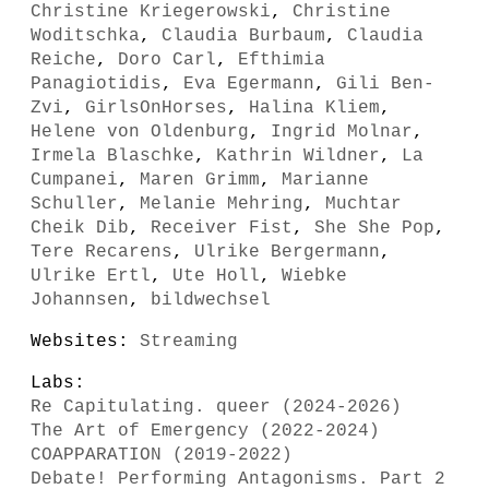
Christine Kriegerowski
,
Christine
Woditschka
,
Claudia Burbaum
,
Claudia
Reiche
,
Doro Carl
,
Efthimia
Panagiotidis
,
Eva Egermann
,
Gili Ben-
Zvi
,
GirlsOnHorses
,
Halina Kliem
,
Helene von Oldenburg
,
Ingrid Molnar
,
Irmela Blaschke
,
Kathrin Wildner
,
La
Cumpanei
,
Maren Grimm
,
Marianne
Schuller
,
Melanie Mehring
,
Muchtar
Cheik Dib
,
Receiver Fist
,
She She Pop
,
Tere Recarens
,
Ulrike Bergermann
,
Ulrike Ertl
,
Ute Holl
,
Wiebke
Johannsen
,
bildwechsel
Websites:
Streaming
Labs:
Re Capitulating. queer (2024-2026)
The Art of Emergency (2022-2024)
COAPPARATION (2019-2022)
Debate! Performing Antagonisms. Part 2