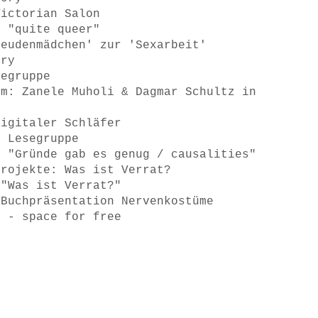
Victorian Salon
n "quite queer"
reudenmädchen' zur 'Sexarbeit'
ory
segruppe
sm: Zanele Muholi & Dagmar Schultz in
Digitaler Schläfer
r Lesegruppe
g "Gründe gab es genug / causalities"
projekte: Was ist Verrat?
 "Was ist Verrat?"
 Buchpräsentation Nervenkostüme
T - space for free