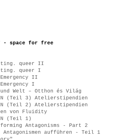
T - space for free
ating. queer II
ating. queer I
 Emergency II
 Emergency I
 und Welt – Otthon és Világ
ON (Teil 3) Atelierstipendien
ON (Teil 2) Atelierstipendien
men von Fluidity
ON (Teil 1)
rforming Antagonisms - Part 2
! Antagonismen aufführen - Teil 1
tory"