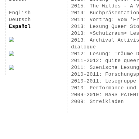
2015: The Wildes - A 
English
2014: Buchpräsentatio
Deutsch
2014: Vortrag: Vom 'F
Español
2013: Lesung Queer St
2013: >Schutzraum< Le
2013: Archival Activi
dialogue
2012: Lesung: Träume 
2011-2012: quite quee
2011: Szenische Lesun
2010-2011: Forschungs
2010-2011: Lesegruppe
2010: Performance und
2009-2010: MARS PATEN
2009: Streikladen