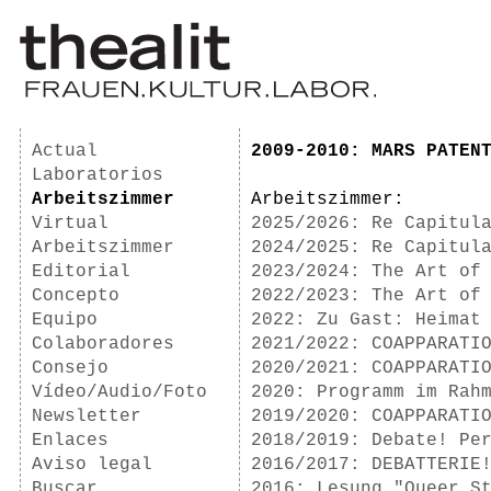
Actual
2009-2010: MARS PATEN
Laboratorios
Arbeitszimmer
Arbeitszimmer:
Virtual
2025/2026: Re Capitul
Arbeitszimmer
2024/2025: Re Capitul
Editorial
2023/2024: The Art of
Concepto
2022/2023: The Art of
Equipo
2022: Zu Gast: Heimat
Colaboradores
2021/2022: COAPPARATI
Consejo
2020/2021: COAPPARATI
Vídeo/Audio/Foto
2020: Programm im Rah
Newsletter
2019/2020: COAPPARATI
Enlaces
2018/2019: Debate! Pe
Aviso legal
2016/2017: DEBATTERIE
Buscar
2016: Lesung "Queer S