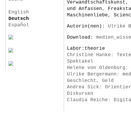
Verwandtschaftskunst,
und Anfassen, Freakst
English
Maschinenliebe, Scien
Deutsch
Español
Autorin(nen):
Ulrike 
Download:
medien_wiss
Labor:theorie
Christine Hanke: Text
Spektakel
Helene von Oldenburg:
Ulrike Bergermann: me
Geschlecht, Geld
Andrea Sick: Orientie
Diskursen
Claudia Reiche: Digit