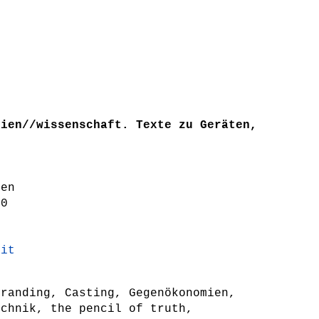
dien//wissenschaft. Texte zu Geräten,
ten
-0
lit
Branding, Casting, Gegenökonomien,
echnik, the pencil of truth,