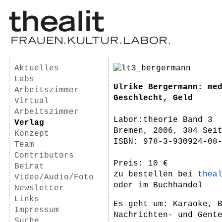
Aktuelles
Labs
Ulrike Bergermann: me
Arbeitszimmer
Geschlecht, Geld
Virtual
Arbeitszimmer
Labor:theorie Band 3
Verlag
Bremen, 2006, 384 Sei
Konzept
ISBN: 978-3-930924-08
Team
Contributors
Preis: 10 €
Beirat
zu bestellen bei
thea
Video/Audio/Foto
oder im Buchhandel
Newsletter
Links
Es geht um: Karaoke, 
Impressum
Nachrichten- und Gent
Suche