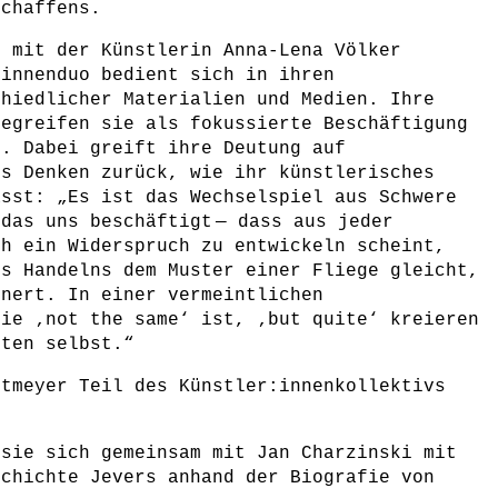
Schaffens.
e mit der Künstlerin Anna-Lena Völker
rinnenduo bedient sich in ihren
chiedlicher Materialien und Medien. Ihre
begreifen sie als fokussierte Beschäftigung
t. Dabei greift ihre Deutung auf
es Denken zurück, wie ihr künstlerisches
ässt: „Es ist das Wechselspiel aus Schwere
das uns beschäftigt — dass aus jeder
ch ein Widerspruch zu entwickeln scheint,
es Handelns dem Muster einer Fliege gleicht,
nnert. In einer vermeintlichen
die ‚not the same‘ ist, ‚but quite‘ kreieren
rten selbst.“
itmeyer Teil des Künstler:innenkollektivs
 sie sich gemeinsam mit Jan Charzinski mit
schichte Jevers anhand der Biografie von