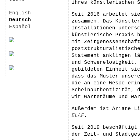
ihres künstlerischen 
English
Seit 2016 arbeitet si
Deutsch
zusammen. Das Künstle
Español
Installationen unters
künstlerische Praxis 
mit Zeitgenossenschaf
poststrukturalistisch
Statement anklingen l
und Schwerelosigkeit, 
gebildeten Einheit si
dass das Muster unser
die an eine Wespe eri
Scheinauthentizität, 
wir Warteräume und wa
Außerdem ist Ariane L
ELAF
.
Seit 2019 beschäftigt
der Zeit- und Stadtge