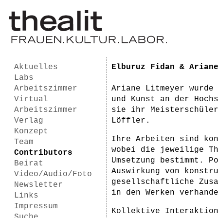
Aktuelles
Elburuz Fidan & Arian
Labs
Arbeitszimmer
Ariane Litmeyer wurde
Virtual
und Kunst an der Hoch
Arbeitszimmer
sie ihr Meisterschüle
Verlag
Löffler.
Konzept
Ihre Arbeiten sind ko
Team
wobei die jeweilige T
Contributors
Umsetzung bestimmt. P
Beirat
Auswirkung von konstr
Video/Audio/Foto
gesellschaftliche Zus
Newsletter
in den Werken verhand
Links
Impressum
Kollektive Interaktio
Suche