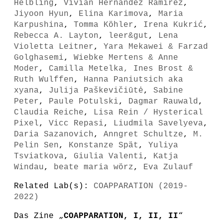
Helbling
,
Vivian Hernández Ramírez
,
Jiyoon Hyun
,
Elina Karimova
,
Maria
Karpushina
,
Tomma Köhler
,
Irena Kukrić
,
Rebecca A. Layton
,
leer&gut
,
Lena
Violetta Leitner
,
Yara Mekawei & Farzad
Golghasemi
,
Wiebke Mertens & Anne
Moder
,
Camilla Metelka, Ines Brost &
Ruth Wulffen
,
Hanna Paniutsich aka
xyana
,
Julija Paškevičiūtė
,
Sabine
Peter
,
Paule Potulski
,
Dagmar Rauwald
,
Claudia Reiche
,
Lisa Rein / Hysterical
Pixel
,
Vicc Repasi
,
Liudmila Savelyeva
,
Daria Sazanovich
,
Anngret Schultze
,
M.
Pelin Sen
,
Konstanze Spät
,
Yuliya
Tsviatkova
,
Giulia Valenti
,
Katja
Windau
,
beate maria wörz
,
Eva Zulauf
Related Lab(s):
COAPPARATION (2019-
2022)
Das Zine „
COAPPARATION, I, II, II
“