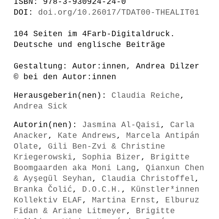
ISBN: 978-3-930924-24-0
DOI:
doi.org/10.26017/TDAT00-THEALIT01
104 Seiten im 4Farb-Digitaldruck.
Deutsche und englische Beiträge
Gestaltung: Autor:innen, Andrea Dilzer
© bei den Autor:innen
Herausgeberin(nen):
Claudia Reiche
,
Andrea Sick
Autorin(nen):
Jasmina Al-Qaisi
,
Carla
Anacker
,
Kate Andrews
,
Marcela Antipán
Olate
,
Gili Ben-Zvi & Christine
Kriegerowski
,
Sophia Bizer
,
Brigitte
Boomgaarden aka Moni Lang
,
Qianxun Chen
& Ayşegül Seyhan
,
Claudia Christoffel
,
Branka Čolić
,
D.O.C.H.
,
Künstler*innen
Kollektiv ELAF
,
Martina Ernst
,
Elburuz
Fidan & Ariane Litmeyer
,
Brigitte