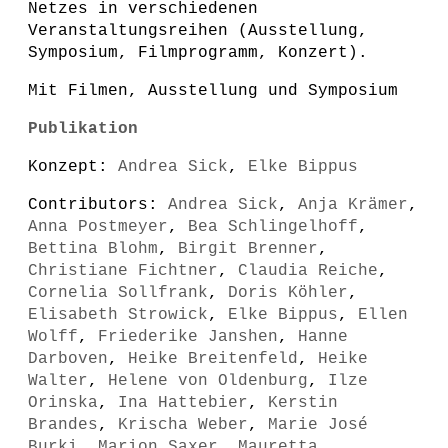
Netzes in verschiedenen
Veranstaltungsreihen (Ausstellung,
Symposium, Filmprogramm, Konzert).
Mit Filmen, Ausstellung und Symposium
Publikation
Konzept:
Andrea Sick
,
Elke Bippus
Contributors:
Andrea Sick
,
Anja Krämer
,
Anna Postmeyer
,
Bea Schlingelhoff
,
Bettina Blohm
,
Birgit Brenner
,
Christiane Fichtner
,
Claudia Reiche
,
Cornelia Sollfrank
,
Doris Köhler
,
Elisabeth Strowick
,
Elke Bippus
,
Ellen
Wolff
,
Friederike Janshen
,
Hanne
Darboven
,
Heike Breitenfeld
,
Heike
Walter
,
Helene von Oldenburg
,
Ilze
Orinska
,
Ina Hattebier
,
Kerstin
Brandes
,
Krischa Weber
,
Marie José
Burki
,
Marion Saxer
,
Mauretta