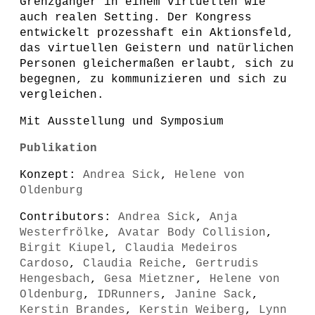
Grenzgänger in einem virtuellen wie
auch realen Setting. Der Kongress
entwickelt prozesshaft ein Aktionsfeld,
das virtuellen Geistern und natürlichen
Personen gleichermaßen erlaubt, sich zu
begegnen, zu kommunizieren und sich zu
vergleichen.
Mit Ausstellung und Symposium
Publikation
Konzept:
Andrea Sick
,
Helene von
Oldenburg
Contributors:
Andrea Sick
,
Anja
Westerfrölke
,
Avatar Body Collision
,
Birgit Kiupel
,
Claudia Medeiros
Cardoso
,
Claudia Reiche
,
Gertrudis
Hengesbach
,
Gesa Mietzner
,
Helene von
Oldenburg
,
IDRunners
,
Janine Sack
,
Kerstin Brandes
,
Kerstin Weiberg
,
Lynn