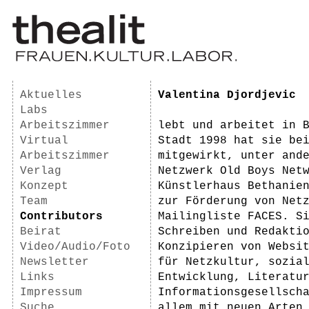
Aktuelles
Valentina Djordjevic
Labs
Arbeitszimmer
lebt und arbeitet in 
Virtual
Stadt 1998 hat sie be
Arbeitszimmer
mitgewirkt, unter and
Verlag
Netzwerk Old Boys Net
Konzept
Künstlerhaus Bethanie
Team
zur Förderung von Net
Contributors
Mailingliste FACES. S
Beirat
Schreiben und Redakti
Video/Audio/Foto
Konzipieren von Websi
Newsletter
für Netzkultur, sozia
Links
Entwicklung, Literatu
Impressum
Informationsgesellsch
Suche
allem mit neuen Arten