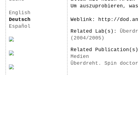
Um auszuprobieren, wa
English
Deutsch
Weblink: http://dod.a
Español
Related Lab(s):
Überd
(2004/2005)
Related Publication(
Medien
Überdreht. Spin docto