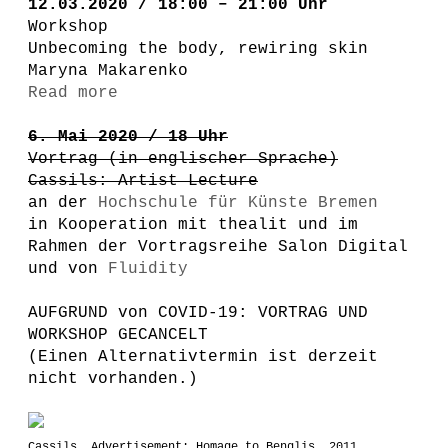
12.03.2020 / 18:00 – 21:00 Uhr
Workshop
Unbecoming the body, rewiring skin
Maryna Makarenko
Read more
6. Mai 2020 / 18 Uhr
Vortrag (in englischer Sprache)
Cassils: Artist Lecture
an der
Hochschule für Künste Bremen
in Kooperation mit thealit
und im
Rahmen der Vortragsreihe Salon Digital
und von
Fluidity
AUFGRUND von COVID-19: VORTRAG UND
WORKSHOP GECANCELT
(Einen Alternativtermin ist derzeit
nicht vorhanden.)
Cassils, Advertisement: Homage to Benglis, 2011,