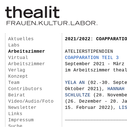
Aktuelles
2021/2022: COAPPARATI
Labs
Arbeitszimmer
ATELIERSTIPENDIEN
Virtual
COAPPARATION TEIL 3
Arbeitszimmer
September 2021 - März
Verlag
im Arbeitszimmer thea
Konzept
Team
YELA AN
(02.-30. Sept
Contributors
Oktober 2021),
HANNAH
Beirat
SCHLULTZE
(28. Novembe
Video/Audio/Foto
(26. Dezember - 20. J
Newsletter
15. Februar 2022),
LI
Links
_____________________
Impressum
Suche