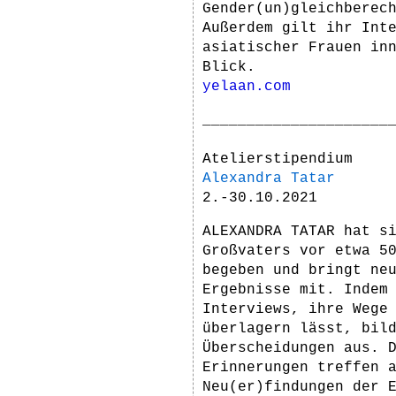
Gender(un)gleichberec
Außerdem gilt ihr Int
asiatischer Frauen in
Blick.
yelaan.com
_____________________
Atelierstipendium
Alexandra Tatar
2.-30.10.2021
ALEXANDRA TATAR hat s
Großvaters vor etwa 5
begeben und bringt ne
Ergebnisse mit. Indem
Interviews, ihre Wege
überlagern lässt, bil
Überscheidungen aus. 
Erinnerungen treffen 
Neu(er)findungen der 