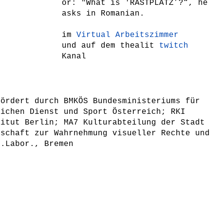
or: "What is 'RASTPLATZ’?“, he
asks in Romanian.
im
Virtual Arbeitszimmer
und auf
dem thealit
twitch
Kanal
fördert
durch BMKÖS Bundesministeriums für
lichen Dienst und Sport Österreich; RKI
titut Berlin; MA7 Kulturabteilung der Stadt
lschaft zur Wahrnehmung visueller Rechte und
r.Labor., Bremen