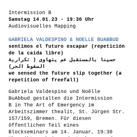
Intermission B
Samstag
14.01.23 - 19:30 Uhr
Audiovisuelles Mapping
GABRIELA VALDESPINO & NOELLE BUABBUD
sentimos el futuro escapar (repetición
de la caída libre)
حسينا بالمستقبل عم يتهاوى ( تكرارية
السقوط الحر)
we sensed the future slip together (a
repetition of freefall)
Gabriela Valdespino und Noëlle
BuAbbud gestalten die Intermission
B in The Art of Emergency im
Arbeitszimmer thealit, St. Jürgen Str.
157/159, Bremen. Für diesen
öffentlichen Teil eines
Blockseminars am 14. Januar, 19:30